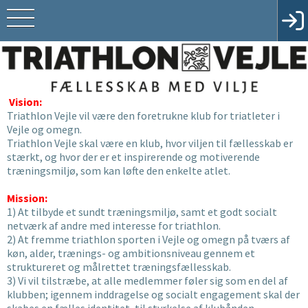
Vision:
Triathlon Vejle vil være den foretrukne klub for triatleter i
Vejle og omegn.
Triathlon Vejle skal være en klub, hvor viljen til fællesskab er
stærkt, og hvor der er et inspirerende og motiverende
træningsmiljø, som kan løfte den enkelte atlet.
Mission:
1) At tilbyde et sundt træningsmiljø, samt et godt socialt
netværk af andre med interesse for triathlon.
2) At fremme triathlon sporten i Vejle og omegn på tværs af
køn, alder, trænings- og ambitionsniveau gennem et
struktureret og målrettet træningsfællesskab.
3) Vi vil tilstræbe, at alle medlemmer føler sig som en del af
klubben; igennem inddragelse og socialt engagement skal der
skabes en fælles identitet, til styrkelse af klubånden.