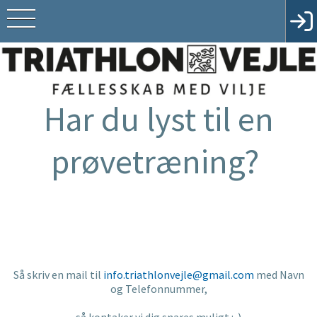
Har du lyst til en
prøvetræning?
Så skriv en mail til
info.triathlonvejle@gmail.com
med Navn
og Telefonnummer,
så kontaker vi dig snares muligt :-)