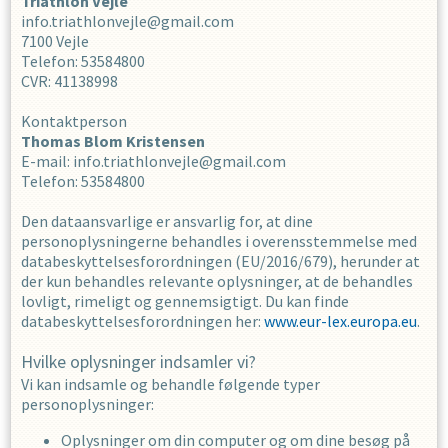
Triathlon Vejle
info.triathlonvejle@gmail.com
7100
Vejle
Telefon
:
53584800
CVR
:
41138998
Kontaktperson
Thomas Blom
Kristensen
E-mail
:
info.triathlonvejle@gmail.com
Telefon
:
53584800
Den dataansvarlige er ansvarlig for, at dine
personoplysningerne behandles i overensstemmelse med
databeskyttelsesforordningen (EU/2016/679), herunder at
der kun behandles relevante oplysninger, at de behandles
lovligt, rimeligt og gennemsigtigt. Du kan finde
databeskyttelsesforordningen her:
www.eur-lex.europa.eu
.
Hvilke oplysninger indsamler vi?
Vi kan indsamle og behandle følgende typer
personoplysninger:
Oplysninger om din computer og om dine besøg på