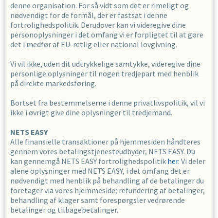
denne organisation. For så vidt som det er rimeligt og
nødvendigt for de formål, der er fastsat i denne
fortrolighedspolitik. Derudover kan vi videregive dine
personoplysninger i det omfang vi er forpligtet til at gøre
det i medfør af EU-retlig eller national lovgivning.
Vi vil ikke, uden dit udtrykkelige samtykke, videregive dine
personlige oplysninger til nogen tredjepart med henblik
på direkte markedsføring.
Bortset fra bestemmelserne i denne privatlivspolitik, vil vi
ikke i øvrigt give dine oplysninger til tredjemand.
NETS EASY
Alle finansielle transaktioner på hjemmesiden håndteres
gennem vores betalingstjenesteudbyder, NETS EASY. Du
kan gennemgå NETS EASY fortrolighedspolitik
her
. Vi deler
alene oplysninger med NETS EASY, i det omfang det er
nødvendigt med henblik på behandling af de betalinger du
foretager via vores hjemmeside; refundering af betalinger,
behandling af klager samt forespørgsler vedrørende
betalinger og tilbagebetalinger.