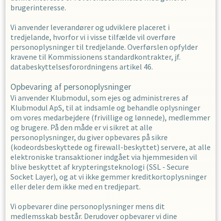
brugerinteresse.
Vi anvender leverandører og udviklere placeret i
tredjelande, hvorfor vi i visse tilfælde vil overføre
personoplysninger til tredjelande. Overførslen opfylder
kravene til Kommissionens standardkontrakter, jf.
databeskyttelsesforordningens artikel 46.
Opbevaring af personoplysninger
Vi anvender Klubmodul, som ejes og administreres af
Klubmodul ApS, til at indsamle og behandle oplysninger
om vores medarbejdere (frivillige og lønnede), medlemmer
og brugere. På den måde er vi sikret at alle
personoplysninger, du giver opbevares på sikre
(kodeordsbeskyttede og firewall-beskyttet) servere, at alle
elektroniske transaktioner indgået via hjemmesiden vil
blive beskyttet af krypteringsteknologi (SSL - Secure
Socket Layer), og at vi ikke gemmer kreditkortoplysninger
eller deler dem ikke med en tredjepart.
Vi opbevarer dine personoplysninger mens dit
medlemsskab består. Derudover opbevarer vi dine