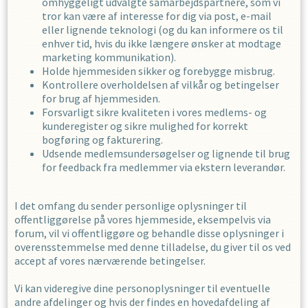
omhyggeligt udvalgte samarbejdspartnere, som vi
tror kan være af interesse for dig via post, e-mail
eller lignende teknologi (og du kan informere os til
enhver tid, hvis du ikke længere ønsker at modtage
marketing kommunikation).
Holde hjemmesiden sikker og forebygge misbrug.
Kontrollere overholdelsen af ​​vilkår og betingelser
for brug af hjemmesiden.
Forsvarligt sikre kvaliteten i vores medlems- og
kunderegister og sikre mulighed for korrekt
bogføring og fakturering.
Udsende medlemsundersøgelser og lignende til brug
for feedback fra medlemmer via ekstern leverandør.
I det omfang du sender personlige oplysninger til
offentliggørelse på vores hjemmeside, eksempelvis via
forum, vil vi offentliggøre og behandle disse oplysninger i
overensstemmelse med denne tilladelse, du giver til os ved
accept af vores nærværende betingelser.
Vi kan videregive dine personoplysninger til eventuelle
andre afdelinger og hvis der findes en hovedafdeling af