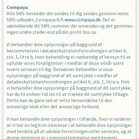
Compaya
Alle SMS-beskeder der sendes til dig sendes gennem vores
SMS-udbyder, Compaya A/S
www.compaya.dk
. Det er
udelukkende dit SMS-nummer der anvendes og det gemmes
ingen andre steder end på din profil hos os.
Vi behandler dine oplysninger på baggrund af
bestemmelsen i databeskyttelsesforordningen artikel 6,
stk. 1, litra b, hvor behandling er nødvendig af hensyn til at
opfylde vores forpligtelser i medfør af disse vilkår samt
levere servicen til dig. Derudover behandler vi visse
oplysninger på baggrund af dit samtykke i medfør af
databeskyttelsesforordningen artikel 6, stk. 1, litra a. Hvis
vi behandler dine oplysninger på baggrund af dit samtykke,
har du til enhver tid ret til at trække dit samtykke tilbage.
Dette kan du gøre ved at rette henvendelse til den
ansvarlige klub eller det ansvarlige forbund.
Vi kan behandle dine oplysninger i tilfælde, hvor vi vurderer
at vi har en legitim interesse i at behandle dine oplysninger
med henblik på at udvikle forretningen eller servicen, og at
denne interesse er i overensstemmelse med generel