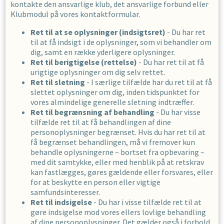
kontakte den ansvarlige klub, det ansvarlige forbund eller
Klubmodul på vores kontaktformular.
Ret til at se oplysninger (indsigtsret)
- Du har ret
til at få indsigt i de oplysninger, som vi behandler om
dig, samt en række yderligere oplysninger.
Ret til berigtigelse (rettelse)
- Du har ret til at få
urigtige oplysninger om dig selv rettet.
Ret til sletning
- I særlige tilfælde har du ret til at få
slettet oplysninger om dig, inden tidspunktet for
vores almindelige generelle sletning indtræffer.
Ret til begrænsning af behandling
- Du har visse
tilfælde ret til at få behandlingen af dine
personoplysninger begrænset. Hvis du har ret til at
få begrænset behandlingen, må vi fremover kun
behandle oplysningerne – bortset fra opbevaring –
med dit samtykke, eller med henblik på at retskrav
kan fastlægges, gøres gældende eller forsvares, eller
for at beskytte en person eller vigtige
samfundsinteresser.
Ret til indsigelse
- Du har i visse tilfælde ret til at
gøre indsigelse mod vores ellers lovlige behandling
af dine personoplysninger. Det gælder også i forhold