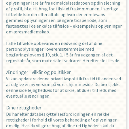
oplysninger i
tre
år fra udmeldelsesdatoen og din sletning
af profil, bl.a. til brug for tilskud fra kommunen. l særlige
tilfælde kan der efter aftale og hvor der er relevans
gemmes oplysninger i en længere tidsperiode, som
fastsættes i de enkelte tilfælde – eksempelvis oplysninger
om æresmedlemskab.
I alle tilfælde opbevares en nødvendig del af dine
personoplysninger i overensstemmelse med
bogføringslovens § 10, stk. 1, i 5 år fra udgangen af det
regnskabsår, som materialet vedrører. Herefter slettes de.
Ændringer i vilkår og politikker
Vi kan opdatere denne privatlivspolitik fra tid til anden ved
at udgive en ny version på vores hjemmeside. Du bør tjekke
denne side lejlighedsvis for at sikre, at du er tilfreds med
eventuelle ændringer.
Dine rettigheder
Du har efter databeskyttelsesforordningen en række
rettigheder i forhold til vores behandling af oplysninger
om dig. Hvis du vil gøre brug af dine rettigheder, skal du