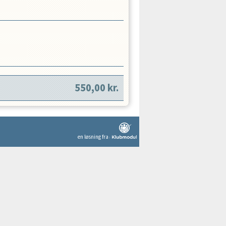
550,00
kr.
en løsning fra