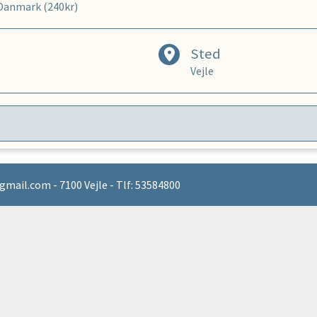
n Danmark (240kr)
Sted
Vejle
gmail.com - 7100 Vejle - Tlf: 53584800