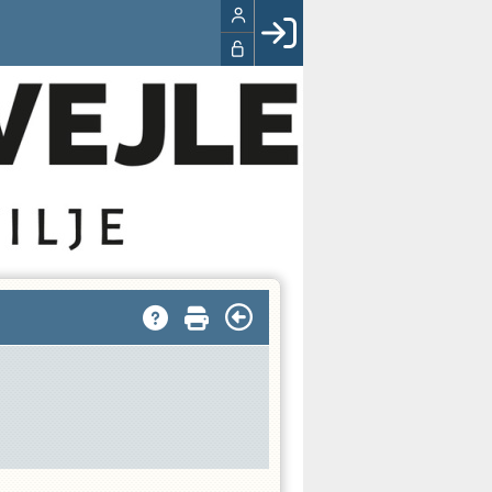
Facebook login
Husk mig
Glemt password
Opret profil
LOG IND