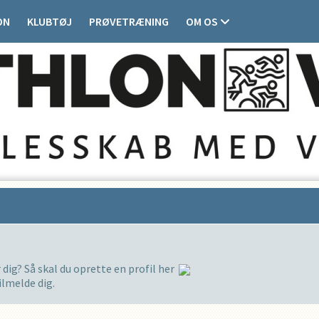
ON
KLUBTØJ
PRØVETRÆNING
OM OS
 dig? Så skal du oprette en profil her
tilmelde dig.